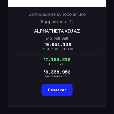
Controladores DJ todo en uno
Equipamiento DJ
ALPHATHETA XDJ AZ
10.205.295
$
9.951.138
$
TARJETA DE CRÉDITO
7.164.819
$
EFECTIVO:
8.358.956
$
TRANSFERENCIA:
Reservar