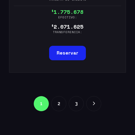
1.775.678
$
EFECTIVO:
2.071.625
$
TRANSFERENCIA:
Reservar
1
2
3