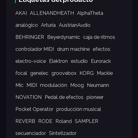
AKAI
ALLENANDHEATH
AlphaTheta
analógico
Arturia
AustrianAudio
BEHRINGER
Beyerdynamic
caja de ritmos
controlador MIDI
drum machine
efectos
electro-voice
Elektron
estudio
Eurorack
focal
genelec
groovebox
KORG
Mackie
Mic
MIDI
modulación
Moog
Neumann
NOVATION
Pedal de efectos
pioneer
Pocket Operator
producción musical
REVERB
RODE
Roland
SAMPLER
secuenciador
Sintetizador