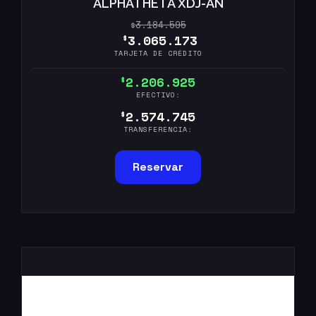
ALPHATHETA XDJ-AN
3.184.595
$
3.065.173
$
TARJETA DE CRÉDITO
2.206.925
$
EFECTIVO:
2.574.745
$
TRANSFERENCIA:
Reservar