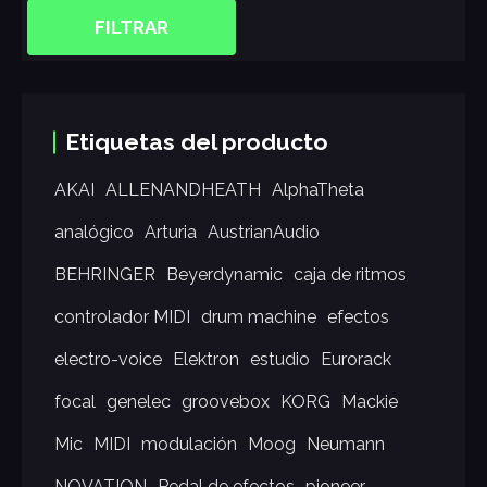
FILTRAR
Etiquetas del producto
AKAI
ALLENANDHEATH
AlphaTheta
analógico
Arturia
AustrianAudio
BEHRINGER
Beyerdynamic
caja de ritmos
controlador MIDI
drum machine
efectos
electro-voice
Elektron
estudio
Eurorack
focal
genelec
groovebox
KORG
Mackie
Mic
MIDI
modulación
Moog
Neumann
NOVATION
Pedal de efectos
pioneer