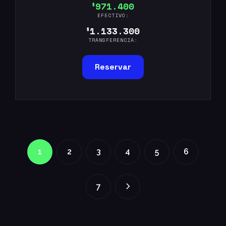
971.400
$
EFECTIVO:
1.133.300
$
TRANSFERENCIA:
Reservar
1
2
3
4
5
6
7