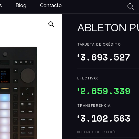
s
Blog
Contacto
ABLETON P
TARJETA DE CRÉDITO
3.693.527
$
EFECTIVO:
2.659.339
$
TRANSFERENCIA:
3.102.563
$
CUOTAS SIN INTERÉS