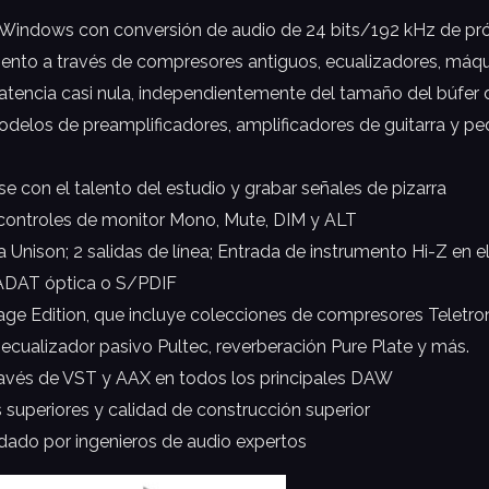
ara Windows con conversión de audio de 24 bits/192 kHz de p
to a través de compresores antiguos, ecualizadores, máqui
tencia casi nula, independientemente del tamaño del búfer 
elos de preamplificadores, amplificadores de guitarra y peda
 con el talento del estudio y grabar señales de pizarra
 controles de monitor Mono, Mute, DIM y ALT
nison; 2 salidas de línea; Entrada de instrumento Hi-Z en el 
a ADAT óptica o S/PDIF
e Edition, que incluye colecciones de compresores Teletron
ecualizador pasivo Pultec, reverberación Pure Plate y más.
avés de VST y AAX en todos los principales DAW
superiores y calidad de construcción superior
rindado por ingenieros de audio expertos