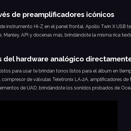
avés de preamplificadores icónicos
e instrumento Hi-Z en el panel frontal, Apollo Twin X USB te
 Manley, API y docenas más, brindándote la misma rica text
 del hardware analógico directamente 
listos para usar te brindan tonos listos para el álbum en tie
el compresor de válvulas Teletronix LA‑2A, amplificadores de
plementos de UAD, brindándote los sonidos probados de Oce