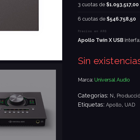
3 cuotas de
$1.093.517,00
6 cuotas de
$546.758,50
Precios en ARS
Apollo Twin X USB
interf
Sin existencia
Marca:
Universal Audio
Categorías:
,
N
Producció
Etiquetas:
,
Apollo
UAD