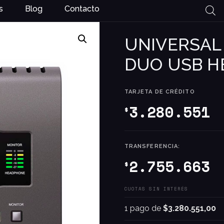
s
Blog
Contacto
UNIVERSAL
DUO USB H
TARJETA DE CRÉDITO
3.280.551
$
TRANSFERENCIA:
2.755.663
$
CUOTAS SIN INTERÉS
1 pago de
$3.280.551,00