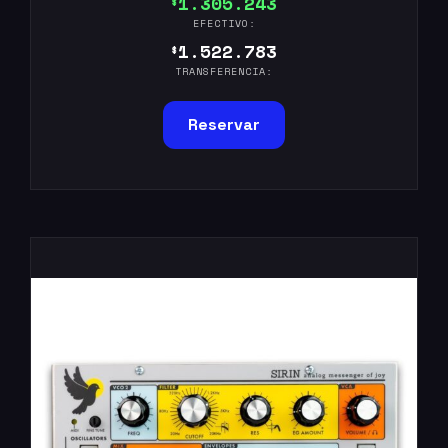
1.305.243
$
EFECTIVO:
1.522.783
$
TRANSFERENCIA:
Reservar