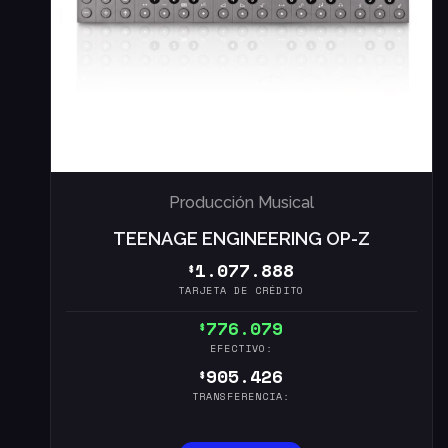
Producción Musical
TEENAGE ENGINEERING OP-Z
1.077.888
$
TARJETA DE CRÉDITO
776.079
$
EFECTIVO:
905.426
$
TRANSFERENCIA: