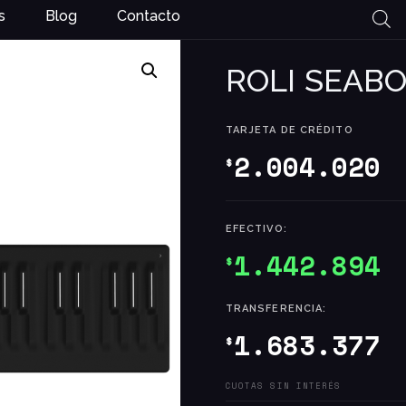
s
Blog
Contacto
ROLI SEAB
TARJETA DE CRÉDITO
2.004.020
$
EFECTIVO:
1.442.894
$
TRANSFERENCIA:
1.683.377
$
CUOTAS SIN INTERÉS