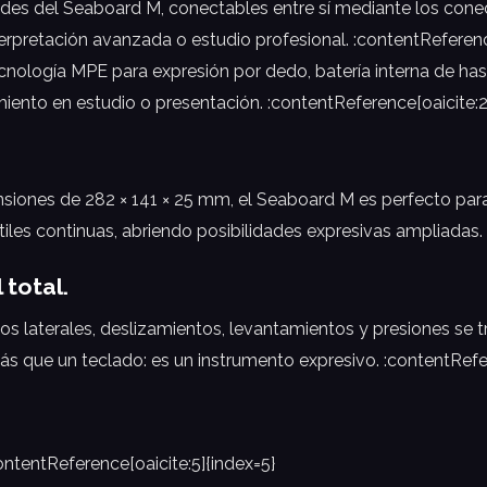
des del Seaboard M, conectables entre sí mediante los cone
rpretación avanzada o estudio profesional. :contentReference
ología MPE para expresión por dedo, batería interna de has
ento en estudio o presentación. :contentReference[oaicite:2
iones de 282 × 141 × 25 mm, el Seaboard M es perfecto para
iles continuas, abriendo posibilidades expresivas ampliadas. 
 total.
ntos laterales, deslizamientos, levantamientos y presiones se
que un teclado: es un instrumento expresivo. :contentRefer
ntentReference[oaicite:5]{index=5}