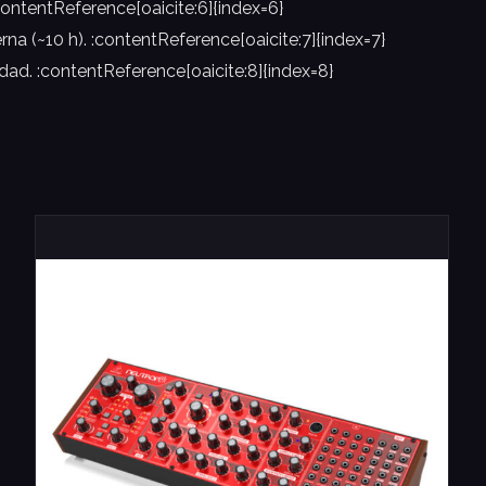
ontentReference[oaicite:6]{index=6}
na (~10 h). :contentReference[oaicite:7]{index=7}
idad. :contentReference[oaicite:8]{index=8}