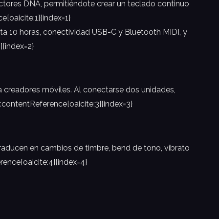
ctores DNA, permitiéndote crear un teclado continuo
[oaicite:1]{index=1}
ta 10 horas, conectividad USB-C y Bluetooth MIDI, y
]{index=2}
 creadores móviles. Al conectarse dos unidades,
:contentReference[oaicite:3]{index=3}
 traducen en cambios de timbre, bend de tono, vibrato
ence[oaicite:4]{index=4}