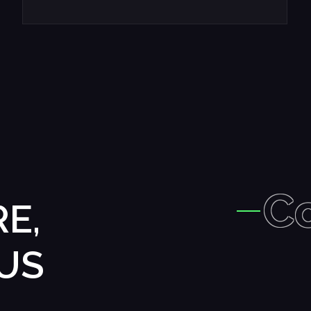
C
E,
US