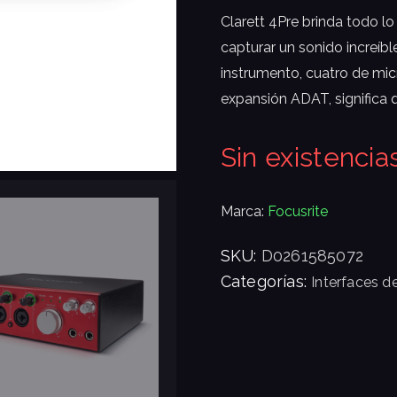
Clarett 4Pre brinda todo lo
capturar un sonido increíb
instrumento, cuatro de mi
expansión ADAT, significa 
Sin existencia
Marca:
Focusrite
SKU:
D0261585072
Categorías:
Interfaces d