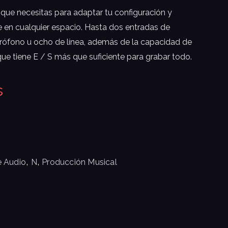
 que necesitas para adaptar tu configuración y
le en cualquier espacio. Hasta dos entradas de
crófono u ocho de línea, además de la capacidad de
que tiene E / S más que suficiente para grabar todo.
s
,
,
e Audio
N
Producción Musical