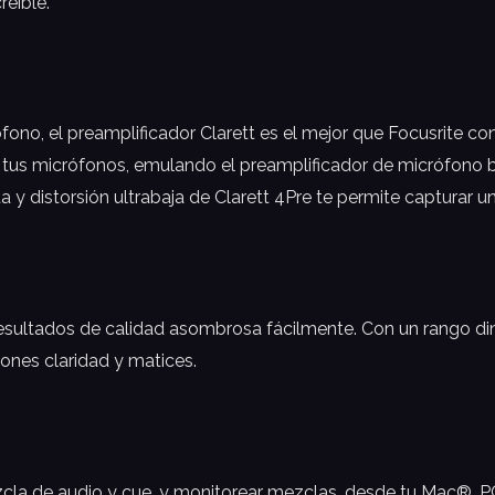
reíble.
ono, el preamplificador Clarett es el mejor que Focusrite con
tus micrófonos, emulando el preamplificador de micrófono b
y distorsión ultrabaja de Clarett 4Pre te permite capturar un 
esultados de calidad asombrosa fácilmente. Con un rango din
iones claridad y matices.
ezcla de audio y cue, y monitorear mezclas, desde tu Mac®, 