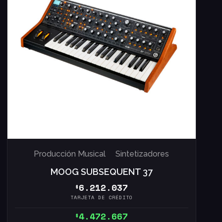
Producción Musical
Sintetizadores
MOOG SUBSEQUENT 37
6.212.037
$
TARJETA DE CRÉDITO
4.472.667
$