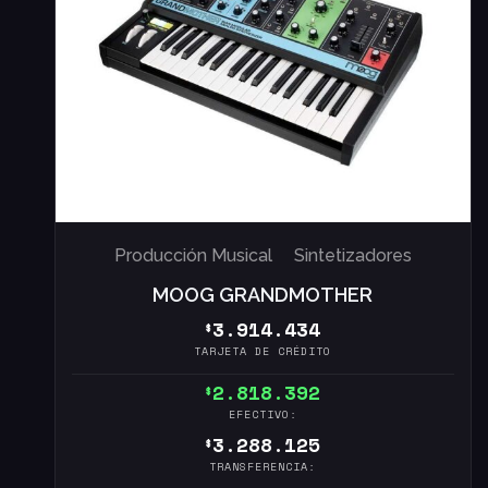
Producción Musical
Sintetizadores
MOOG GRANDMOTHER
3.914.434
$
TARJETA DE CRÉDITO
2.818.392
$
EFECTIVO:
3.288.125
$
TRANSFERENCIA: