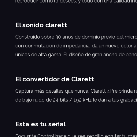
reproducir como lo desees, y todo con una calidad inc
El sonido clarett
Construido sobre 30 años de dominio previo del micróf
con conmutación de impedancia, da un nuevo color a 
únicos de alta gama. El diseño de gran ancho de banda 
El convertidor de Clarett
Capturá más detalles que nunca, Clarett 4Pre brinda r
de bajo ruido de 24 bits / 192 kHz le dan a tus grabac
Esta es tu señal
Focusrite Control hace que sea sencillo enrutar tu m