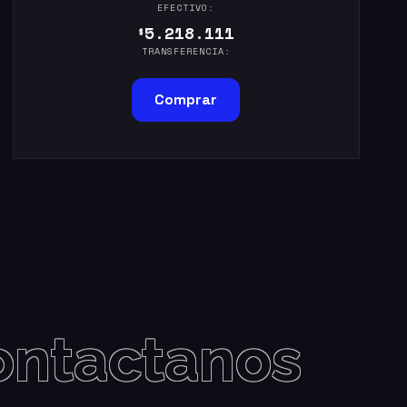
EFECTIVO:
5.218.111
$
TRANSFERENCIA:
Comprar
ontactanos