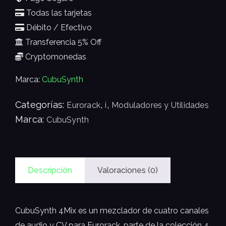
Todas las tarjetas
Débito / Efectivo
Transferencia 5% Off
Cryptomonedas
Marca:
CubuSynth
Categorías:
,
,
Eurorack
i
Moduladores y Utilidades
Marca:
CubuSynth
Descripción
Valoraciones (0)
CubuSynth 4Mix es un mezclador de cuatro canales
de audio y CV para Eurorack, parte de la colección 4