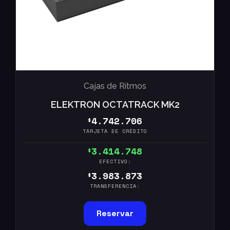
Cajas de Ritmos
ELEKTRON OCTATRACK MK2
4.742.706
$
TARJETA DE CRÉDITO
3.414.748
$
EFECTIVO:
3.983.873
$
TRANSFERENCIA:
Reservar