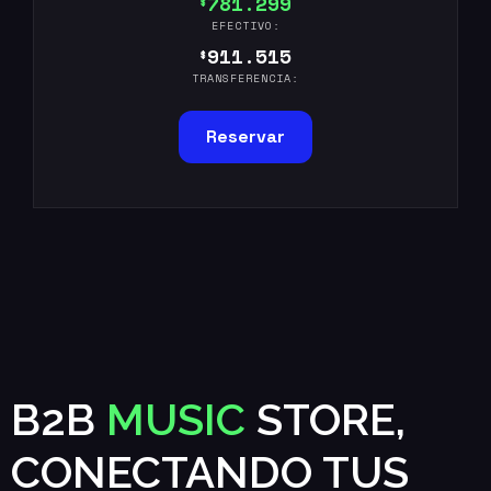
781.299
$
EFECTIVO:
911.515
$
TRANSFERENCIA:
Reservar
B2B
MUSIC
STORE,
CONECTANDO TUS