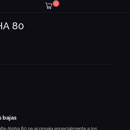
0
HA 80
s bajas
bafle Alpha 80 se aconseja especialmente a los