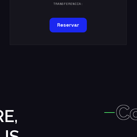
TRANSFERENCIA:
Reservar
C
E,
US