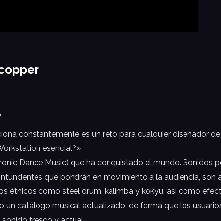
 copper
o
ciona constantemente es un reto para cualquier diseñador d
Workstation esencial?»
tronic Dance Music) que ha conquistado el mundo. Sonidos pol
ería contundentes que pondrán en movimiento a la audiencia, s
s étnicos como steel drum, kalimba y kokyu, así como efecto
do un catálogo musical actualizado, de forma que los usuar
onido fresco y actual.