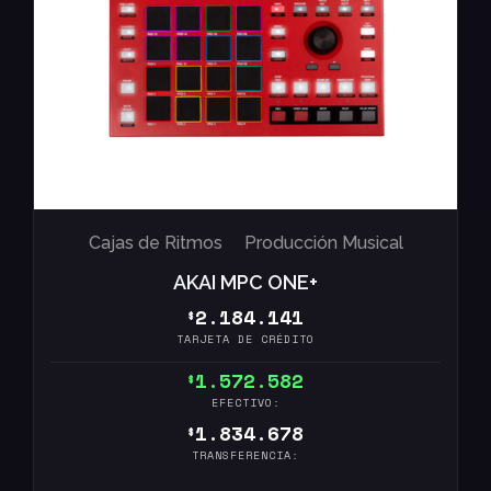
Cajas de Ritmos
Producción Musical
AKAI MPC ONE+
2.184.141
$
TARJETA DE CRÉDITO
1.572.582
$
EFECTIVO:
1.834.678
$
TRANSFERENCIA: