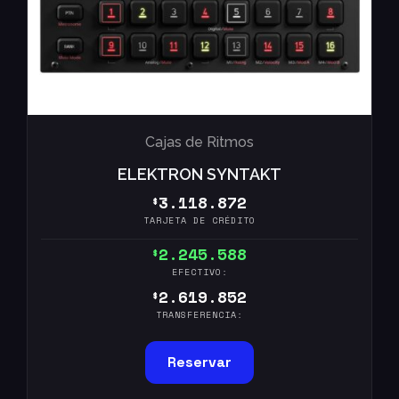
Cajas de Ritmos
ELEKTRON SYNTAKT
3.118.872
$
TARJETA DE CRÉDITO
2.245.588
$
EFECTIVO:
2.619.852
$
TRANSFERENCIA:
Reservar