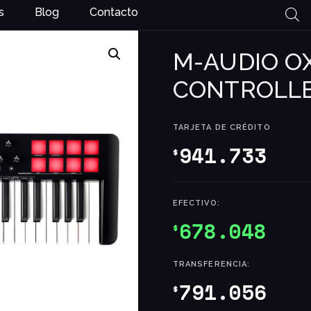
s
Blog
Contacto
M-AUDIO OX
CONTROLL
TARJETA DE CRÉDITO
941.733
$
EFECTIVO:
678.048
$
TRANSFERENCIA:
791.056
$