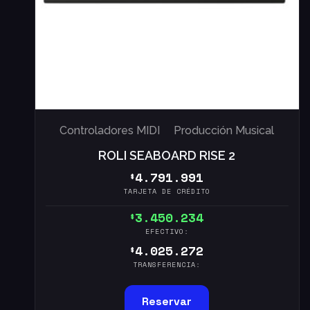
Controladores MIDI
Producción Musical
ROLI SEABOARD RISE 2
4.791.991
$
TARJETA DE CRÉDITO
3.450.234
$
EFECTIVO:
4.025.272
$
TRANSFERENCIA:
Reservar