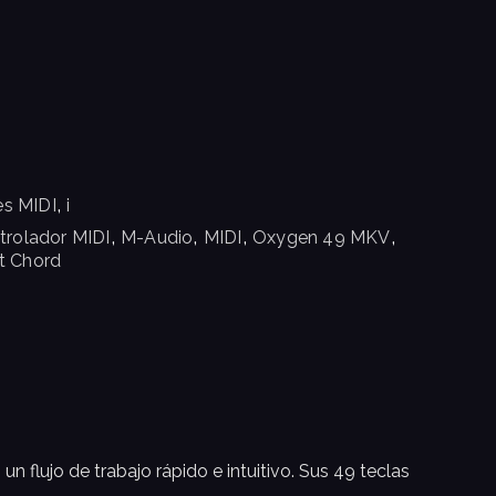
,
es MIDI
i
,
,
,
,
trolador MIDI
M-Audio
MIDI
Oxygen 49 MKV
t Chord
n flujo de trabajo rápido e intuitivo. Sus 49 teclas