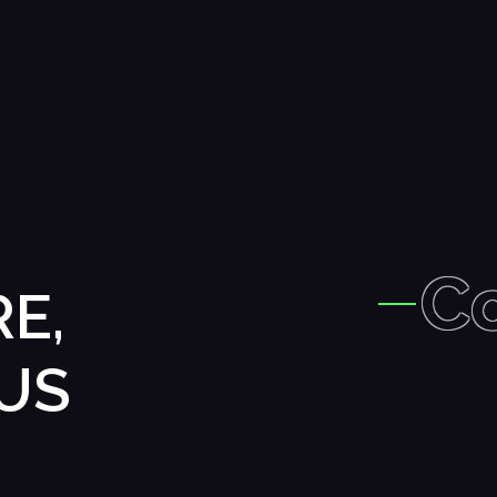
C
E,
US