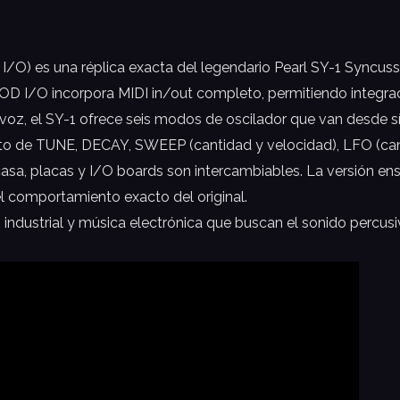
es una réplica exacta del legendario Pearl SY-1 Syncussi
MOD I/O incorpora MIDI in/out completo, permitiendo integra
 voz, el SY-1 ofrece seis modos de oscilador que van desde s
to de TUNE, DECAY, SWEEP (cantidad y velocidad), LFO (cant
casa, placas y I/O boards son intercambiables. La versión en
l comportamiento exacto del original.
 industrial y música electrónica que buscan el sonido percus