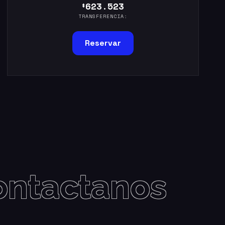
623.523
$
TRANSFERENCIA:
Reservar
ontactanos