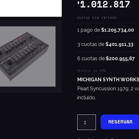
1.012.817
$
CUOTAS SIN INTERÉS
1 pago de
$1.205.734,00
3 cuotas de
$401.911,33
6 cuotas de
$200.955,67
Precios en ARS
MICHIGAN SYNTH WORKS 
Pearl Syncussion 1979: 2 v
incluido.
RESERVAR