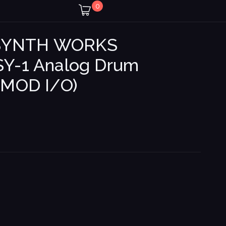
0
SYNTH WORKS
SY-1 Analog Drum
 (MOD I/O)