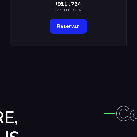
911.754
$
TRANSFERENCIA:
Reservar
C
E,