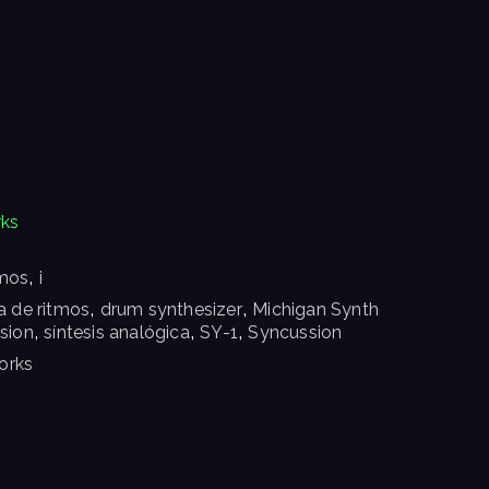
rks
,
tmos
i
,
,
a de ritmos
drum synthesizer
Michigan Synth
,
,
,
sion
síntesis analógica
SY-1
Syncussion
orks