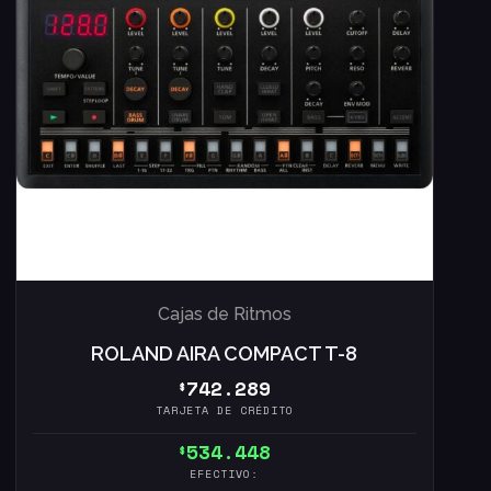
Cajas de Ritmos
ROLAND AIRA COMPACT T-8
742.289
$
TARJETA DE CRÉDITO
534.448
$
EFECTIVO: